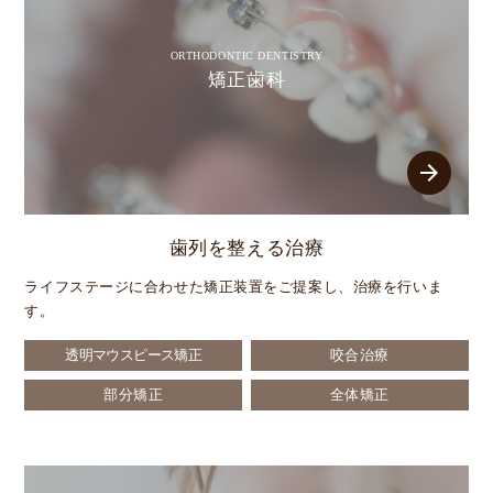
ORTHODONTIC DENTISTRY
矯正歯科
arrow_forward
歯列を整える治療
ライフステージに合わせた矯正装置をご提案し、治療を行いま
す。
透明マウスピース矯正
咬合治療
部分矯正
全体矯正