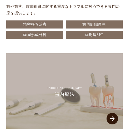
歯や歯茎、歯周組織に関する重度なトラブルに対応できる専門治
療を提供します。
精密根管治療
歯周組織再生
歯周形成外科
歯周病SPT
ENDODONTIC THERAPY
歯内療法
arrow_forward