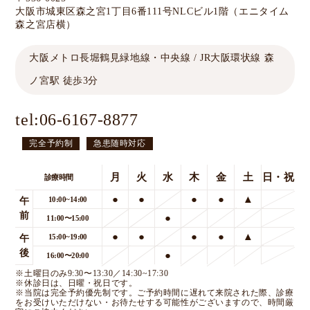
大阪市城東区森之宮1丁目6番111号NLCビル1階
（エニタイム
森之宮店横）
大阪メトロ長堀鶴見緑地線・中央線 / JR大阪環状線 森
ノ宮駅 徒歩3分
tel:
06-6167-8877
完全予約制
急患随時対応
月
火
水
木
金
土
日・祝
診療時間
●
●
●
●
▲
10:00~14:00
午
前
●
11:00〜15:00
●
●
●
●
▲
15:00~19:00
午
後
●
16:00〜20:00
※土曜日のみ9:30〜13:30／14:30~17:30
※休診日は、日曜・祝日です。
※当院は完全予約優先制です。ご予約時間に遅れて来院された際、診療
をお受けいただけない・お待たせする可能性がございますので、時間厳