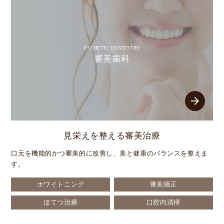
ESTHETIC DENTISTRY
審美歯科
arrow_forward
見栄えを整える審美治療
口元を機能的かつ審美的に改善し、美と健康のバランスを整えま
す。
ホワイトニング
審美矯正
ほてつ治療
口腔内清掃