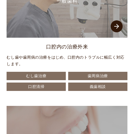
一般歯科
arrow_forward
口腔内の治療外来
むし歯や歯周病の治療をはじめ、口腔内のトラブルに幅広く対応
します。
むし歯治療
歯周病治療
口腔清掃
義歯相談