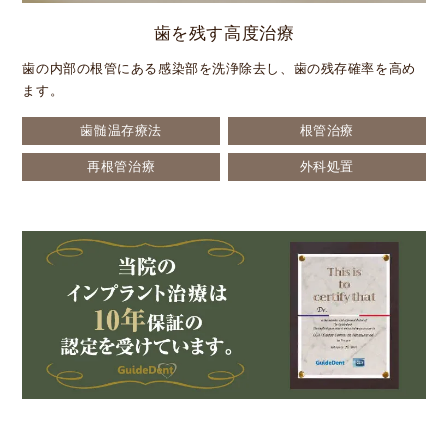
歯を残す高度治療
歯の内部の根管にある感染部を洗浄除去し、歯の残存確率を高め
ます。
歯髄温存療法
根管治療
再根管治療
外科処置