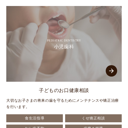
PEDIATRIC DENTISTRY
小児歯科
arrow_forward
子どものお口健康相談
大切なお子さまの将来の歯を守るためにメンテナンスや矯正治療
を行います。
食生活指導
くせ矯正相談