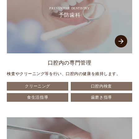
PREVENTIVE DENTISTRY
予防歯科
arrow_forward
口腔内の専門管理
検査やクリーニング等を行い、口腔内の健康を維持します。
クリーニング
口腔内検査
食生活指導
歯磨き指導