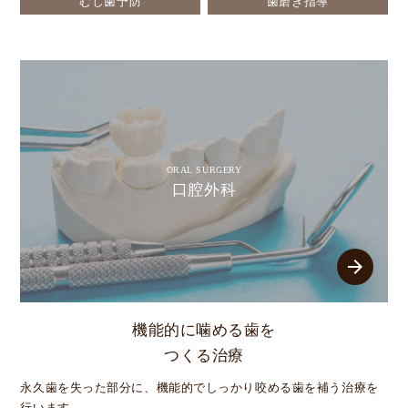
むし歯予防
歯磨き指導
ORAL SURGERY
口腔外科
arrow_forward
機能的に噛める歯を
つくる治療
永久歯を失った部分に、機能的でしっかり咬める歯を補う治療を
行います。