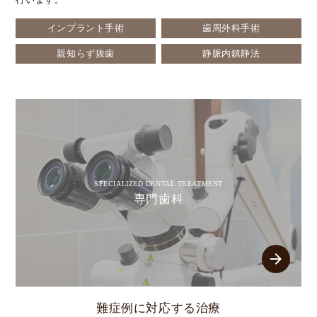
インプラント手術
歯周外科手術
親知らず抜歯
静脈内鎮静法
SPECIALIZED DENTAL TREATMENT
専門歯科
arrow_forward
難症例に対応する治療