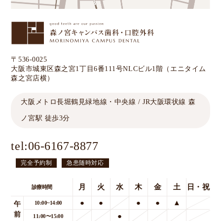
〒536-0025
大阪市城東区森之宮1丁目6番111号NLCビル1階
（エニタイム
森之宮店横）
大阪メトロ長堀鶴見緑地線・中央線 / JR大阪環状線 森
ノ宮駅 徒歩3分
tel:
06-6167-8877
完全予約制
急患随時対応
月
火
水
木
金
土
日・祝
診療時間
●
●
●
●
▲
10:00~14:00
午
前
●
11:00〜15:00